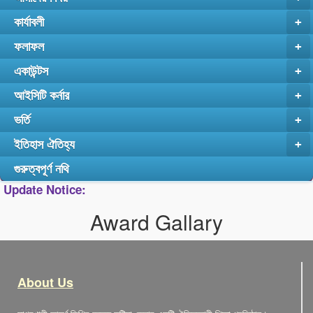
কার্যাবলী
+
ফলাফল
+
একাউন্টস
+
আইসিটি কর্নার
+
ভর্তি
+
ইতিহাস ঐতিহ্য
+
গুরুত্বপূর্ণ নথি
Update Notice:
Award Gallary
About Us