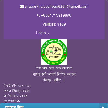
shagarkhalycollege5264@gmail.com
+8801713919890
Visitors:
1169
Login
শিক্ষা নিয়ে গড়ব, গর্বের বাংলাদেশ
সাগরখালী আদর্শ ডিগ্রি কলেজ
মিরপুর, কুষ্টিয়া ।
ইআইআইএন:১১৭৮৯২
কলেজ (উঃমাঃ): ৫২৬৪
জা: বি: কোড: ১০৪১
স্থাপিত:১৯৯৯
আমাদের বিষয়
+